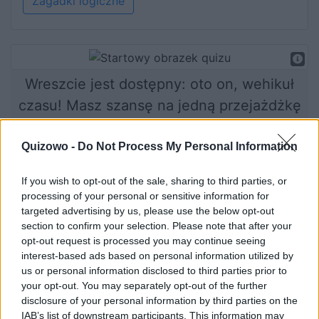
Zagadki logiczne
Wreszcie jest dostępny: oto on, wehikuł
czasu! Masz szansę na jedną przejażdżkę
w przeszłość. Co przyniesie Ci taka
wyprawa?
Quizowo -
Do Not Process My Personal Information
If you wish to opt-out of the sale, sharing to third parties, or
processing of your personal or sensitive information for
targeted advertising by us, please use the below opt-out
Rozpocznij quiz
section to confirm your selection. Please note that after your
opt-out request is processed you may continue seeing
interest-based ads based on personal information utilized by
us or personal information disclosed to third parties prior to
your opt-out. You may separately opt-out of the further
disclosure of your personal information by third parties on the
IAB’s list of downstream participants. This information may